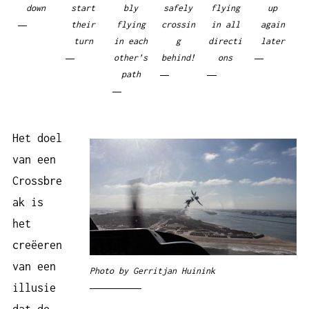
down
start
bly
safely
flying
up
their
flying
crossin
in all
again
turn
in each
g
directi
later
other’s
behind!
ons
path
Het doel
van een
Crossbre
ak is
het
creëeren
van een
Photo by Gerritjan Huinink
illusie